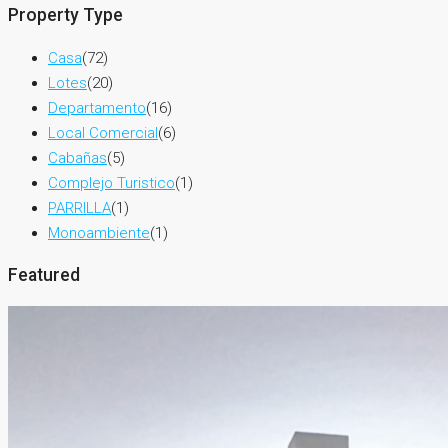
Property Type
Casa
(72)
Lotes
(20)
Departamento
(16)
Local Comercial
(6)
Cabañas
(5)
Complejo Turistico
(1)
PARRILLA
(1)
Monoambiente
(1)
Featured