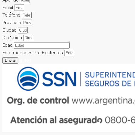
Apellido
Email
En Alquiler
Telefono
Provincia
Ciudad
En Venta
Direccion
Edad
Enfermedades Pre Existentes
Seguros
Enviar
Contacto